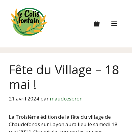
Aller
au
contenu
Men
Fête du Village – 18
mai !
21 avril 2024
par
maudcesbron
La Troisième édition de la fête du village de
Chaudefonds sur Layon aura lieu le samedi 18
mai 2024. Organisée, comme les années