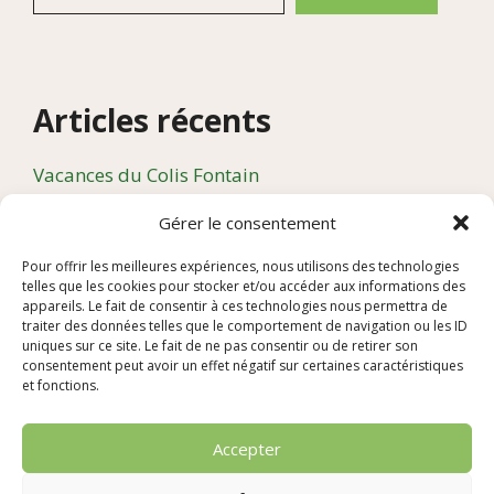
Articles récents
Vacances du Colis Fontain
Compte rendu de l’assemblée générale du Colis
Gérer le consentement
Fontain qui s’est tenue le 10 avril 2026 à 19h à la
Gaieté
Pour offrir les meilleures expériences, nous utilisons des technologies
telles que les cookies pour stocker et/ou accéder aux informations des
« VIVANT » : petit-déjeuner spectacle le 14 Juin
appareils. Le fait de consentir à ces technologies nous permettra de
traiter des données telles que le comportement de navigation ou les ID
Le Colis Fontain a fêté ses 5 ans !
uniques sur ce site. Le fait de ne pas consentir ou de retirer son
consentement peut avoir un effet négatif sur certaines caractéristiques
Cycle de ciné-débats à Rochefort
et fonctions.
Accepter