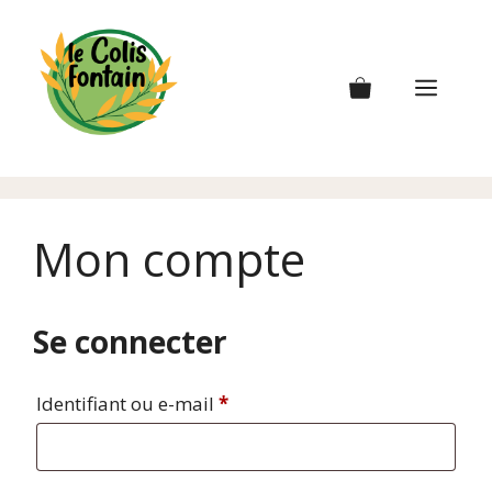
Aller
au
contenu
Men
Mon compte
Se connecter
Obligatoire
Identifiant ou e-mail
*