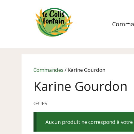
Aller
au
contenu
Comma
Commandes
/ Karine Gourdon
Karine Gourdon
ŒUFS
Aucun produit ne correspond à votre 