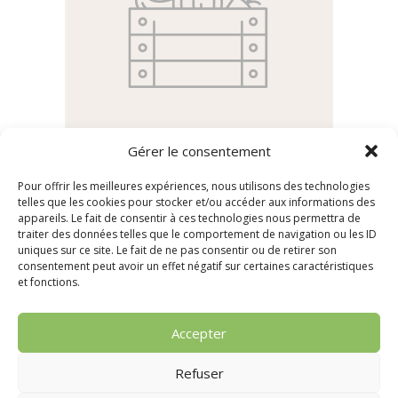
Gérer le consentement
Tartinade Betterave-Lentille
Pour offrir les meilleures expériences, nous utilisons des technologies
telles que les cookies pour stocker et/ou accéder aux informations des
Lentilles produites par le Fournil des Buhards
appareils. Le fait de consentir à ces technologies nous permettra de
traiter des données telles que le comportement de navigation ou les ID
3,50
€
pot 100 gr
uniques sur ce site. Le fait de ne pas consentir ou de retirer son
consentement peut avoir un effet négatif sur certaines caractéristiques
et fonctions.
Ajouter au panier
Accepter
Refuser