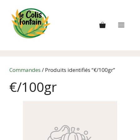
Aller
au
contenu
Men
Commandes
/ Produits identifiés “€/100gr”
€/100gr