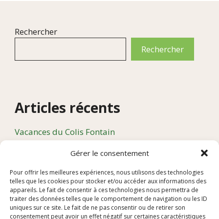
Rechercher
Rechercher
Articles récents
Vacances du Colis Fontain
Compte rendu de l’assemblée générale du Colis
Gérer le consentement
Fontain qui s’est tenue le 10 avril 2026 à 19h à la
Gaieté
Pour offrir les meilleures expériences, nous utilisons des technologies
telles que les cookies pour stocker et/ou accéder aux informations des
« VIVANT » : petit-déjeuner spectacle le 14 Juin
appareils. Le fait de consentir à ces technologies nous permettra de
traiter des données telles que le comportement de navigation ou les ID
Le Colis Fontain a fêté ses 5 ans !
uniques sur ce site. Le fait de ne pas consentir ou de retirer son
consentement peut avoir un effet négatif sur certaines caractéristiques