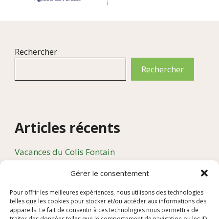
Rechercher
Rechercher
Articles récents
Vacances du Colis Fontain
Compte rendu de l’assemblée générale du Colis
Gérer le consentement
Fontain qui s’est tenue le 10 avril 2026 à 19h à la
Gaieté
Pour offrir les meilleures expériences, nous utilisons des technologies
telles que les cookies pour stocker et/ou accéder aux informations des
« VIVANT » : petit-déjeuner spectacle le 14 Juin
appareils. Le fait de consentir à ces technologies nous permettra de
traiter des données telles que le comportement de navigation ou les ID